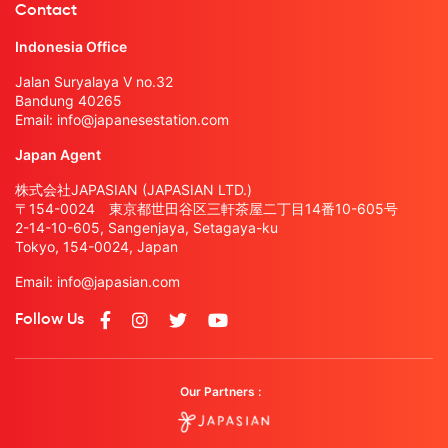
Contact
Indonesia Office
Jalan Suryalaya V no.32
Bandung 40265
Email:
info@japanesestation.com
Japan Agent
株式会社JAPASIAN (JAPASIAN LTD.)
〒154-0024 東京都世田谷区三軒茶屋二丁目14番10-605号
2-14-10-605, Sangenjaya, Setagaya-ku
Tokyo, 154-0024, Japan
Email:
info@japasian.com
Follow Us
Our Partners :