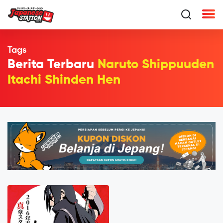
Tags
Berita Terbaru
Naruto Shippuuden
Itachi Shinden Hen