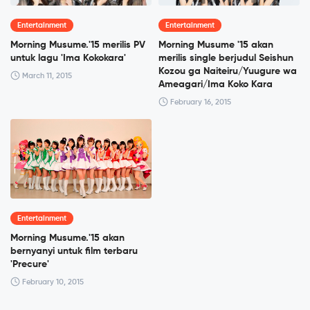
Entertainment
Entertainment
Morning Musume.'15 merilis PV
Morning Musume '15 akan
untuk lagu 'Ima Kokokara'
merilis single berjudul Seishun
Kozou ga Naiteiru/Yuugure wa
March 11, 2015
Ameagari/Ima Koko Kara
February 16, 2015
Entertainment
Morning Musume.'15 akan
bernyanyi untuk film terbaru
'Precure'
February 10, 2015