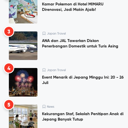
Kamar Pokemon di Hotel MIMARU
Direnovasi, Jadi Makin Ajaib!
3
Japan Travel
ANA dan JAL Tawarkan Diskon
Penerbangan Domestik untuk Turis Asing
4
Japan Travel
Event Menarik di Jepang Minggu Ini: 20 - 26
Juli
5
News
Kekurangan Staf, Sekolah Penitipan Anak di
Jepang Banyak Tutup