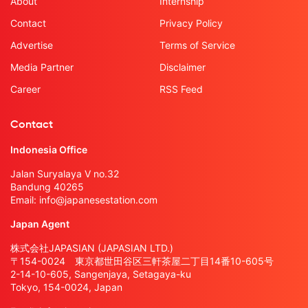
About
Internship
Contact
Privacy Policy
Advertise
Terms of Service
Media Partner
Disclaimer
Career
RSS Feed
Contact
Indonesia Office
Jalan Suryalaya V no.32
Bandung 40265
Email:
info@japanesestation.com
Japan Agent
株式会社JAPASIAN (JAPASIAN LTD.)
〒154-0024 東京都世田谷区三軒茶屋二丁目14番10-605号
2-14-10-605, Sangenjaya, Setagaya-ku
Tokyo, 154-0024, Japan