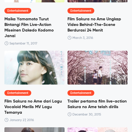
Entertainment
Entertainment
Maika Yamamoto Turut
Film Sakura no Ame Ungkap
Bintangi Film Live-Action
Video Behind-The-Scene
Miseinen Dakedo Kodomo
Berdurasi 24 Menit
Janai
March 3, 2016
September 11, 2017
Entertainment
Entertainment
Film Sakura no Ame dari Lagu
Trailer pertama film live-action
Vocaloid Merilis MV Lagu
Sakura no Ame telah dirilis
Temanya
December 30, 2015
January 27, 2016