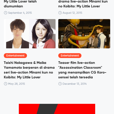
My Little Lover telah
drama live-action Minami kun
diumumkan
no Koibito: My Little Lover
September 4, 2015
August 12, 2015
Entertainment
Entertainment
Taishi Nakagawa & Maika
Teaser film live-action
Yamamoto berperan di drama
"Assassination Classroom"
seri live-action Minami kun no
yang menampilkan CG Koro-
Koibito: My Little Lover
sensei telah tersedia
May 28, 2015
December 13, 2014