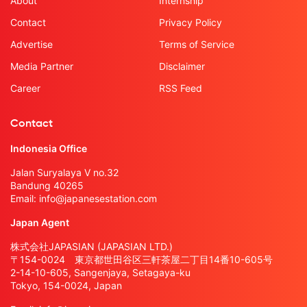
About
Internship
Contact
Privacy Policy
Advertise
Terms of Service
Media Partner
Disclaimer
Career
RSS Feed
Contact
Indonesia Office
Jalan Suryalaya V no.32
Bandung 40265
Email:
info@japanesestation.com
Japan Agent
株式会社JAPASIAN (JAPASIAN LTD.)
〒154-0024 東京都世田谷区三軒茶屋二丁目14番10-605号
2-14-10-605, Sangenjaya, Setagaya-ku
Tokyo, 154-0024, Japan