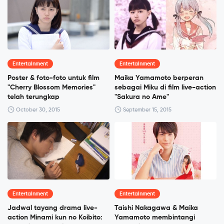
Entertainment
Entertainment
Poster & foto-foto untuk film
Maika Yamamoto berperan
"Cherry Blossom Memories"
sebagai Miku di film live-action
telah terungkap
"Sakura no Ame"
October 30, 2015
September 15, 2015
Entertainment
Entertainment
Jadwal tayang drama live-
Taishi Nakagawa & Maika
action Minami kun no Koibito:
Yamamoto membintangi