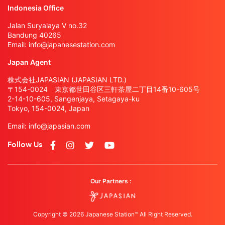
Indonesia Office
Jalan Suryalaya V no.32
Bandung 40265
Email:
info@japanesestation.com
Japan Agent
株式会社JAPASIAN (JAPASIAN LTD.)
〒154-0024 東京都世田谷区三軒茶屋二丁目14番10-605号
2-14-10-605, Sangenjaya, Setagaya-ku
Tokyo, 154-0024, Japan
Email:
info@japasian.com
Follow Us
Our Partners :
Copyright © 2026 Japanese Station™ All Right Reserved.