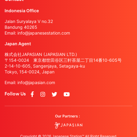
Indonesia Office
Jalan Suryalaya V no.32
Bandung 40265
Email:
info@japanesestation.com
Japan Agent
株式会社JAPASIAN (JAPASIAN LTD.)
〒154-0024 東京都世田谷区三軒茶屋二丁目14番10-605号
2-14-10-605, Sangenjaya, Setagaya-ku
Tokyo, 154-0024, Japan
Email:
info@japasian.com
Follow Us
Our Partners :
Copyright © 2026 Japanese Station™ All Right Reserved.