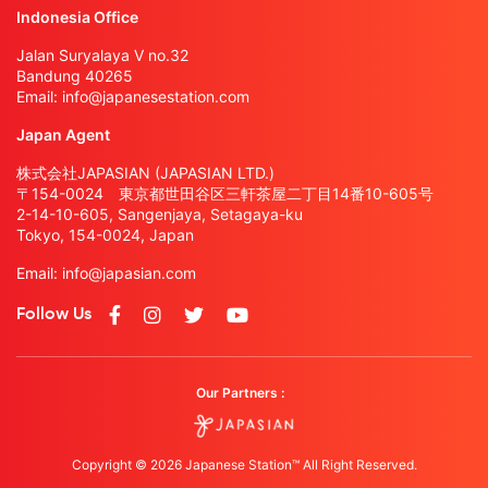
Indonesia Office
Jalan Suryalaya V no.32
Bandung 40265
Email:
info@japanesestation.com
Japan Agent
株式会社JAPASIAN (JAPASIAN LTD.)
〒154-0024 東京都世田谷区三軒茶屋二丁目14番10-605号
2-14-10-605, Sangenjaya, Setagaya-ku
Tokyo, 154-0024, Japan
Email:
info@japasian.com
Follow Us
Our Partners :
Copyright © 2026 Japanese Station™ All Right Reserved.