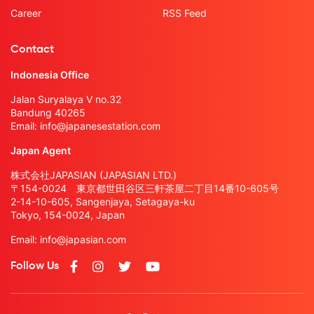
Career
RSS Feed
Contact
Indonesia Office
Jalan Suryalaya V no.32
Bandung 40265
Email:
info@japanesestation.com
Japan Agent
株式会社JAPASIAN (JAPASIAN LTD.)
〒154-0024 東京都世田谷区三軒茶屋二丁目14番10-605号
2-14-10-605, Sangenjaya, Setagaya-ku
Tokyo, 154-0024, Japan
Email:
info@japasian.com
Follow Us