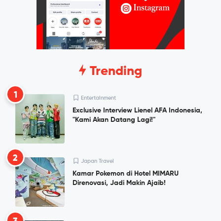
Trending
1
Entertainment
Exclusive Interview Lienel AFA Indonesia,
"Kami Akan Datang Lagi!"
2
Japan Travel
Kamar Pokemon di Hotel MIMARU
Direnovasi, Jadi Makin Ajaib!