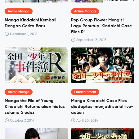
Anime Manga
Anime Manga
Manga Kindaichi Kembali
Pop Group Flower Mengisi
Dengan Cerita Baru
Lagu Penutup 'Kindaichi Case
Files R'
December 1, 2016
September 16, 2015
Anime Manga
Entertainment
Manga the File of Young
Manga Kindaichi Case Files
Kindaichi Returns akan hiatus
diadaptasi menjadi serial live-
selama 5 edisi
action
October 7, 2014
April 30, 2014