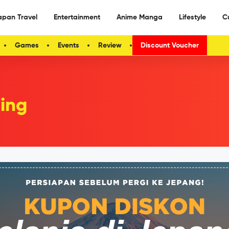
apan Travel
Entertainment
Anime Manga
Lifestyle
C
Games
Events
Review
Discount Voucher
ing