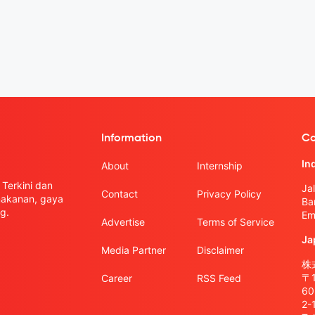
Information
Co
In
About
Internship
Terkini dan
Ja
Contact
Privacy Policy
 makanan, gaya
Ba
g.
Em
Advertise
Terms of Service
Ja
Media Partner
Disclaimer
株式
〒
Career
RSS Feed
6
2-