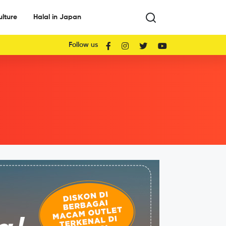
ulture
Halal in Japan
Follow us