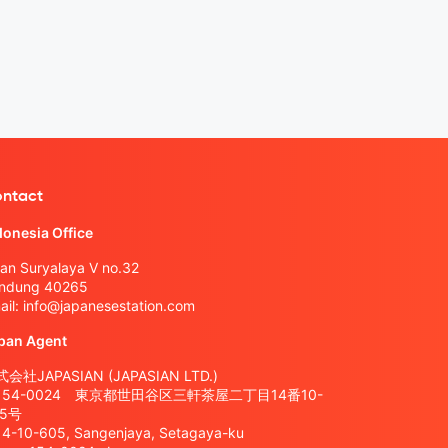
ntact
donesia Office
lan Suryalaya V no.32
ndung 40265
ail:
info@japanesestation.com
pan Agent
会社JAPASIAN (JAPASIAN LTD.)
154-0024 東京都世田谷区三軒茶屋二丁目14番10-
05号
14-10-605, Sangenjaya, Setagaya-ku