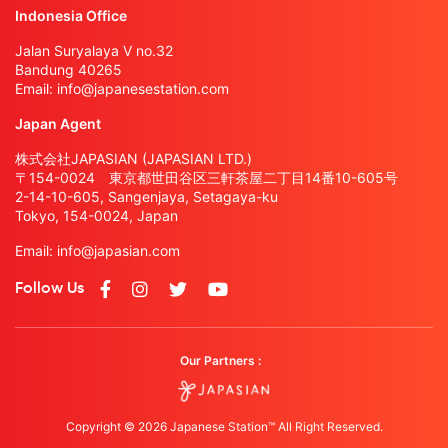
Indonesia Office
Jalan Suryalaya V no.32
Bandung 40265
Email:
info@japanesestation.com
Japan Agent
株式会社JAPASIAN (JAPASIAN LTD.)
〒154-0024 東京都世田谷区三軒茶屋二丁目14番10-605号
2-14-10-605, Sangenjaya, Setagaya-ku
Tokyo, 154-0024, Japan
Email:
info@japasian.com
Follow Us
Our Partners :
Copyright © 2026 Japanese Station™ All Right Reserved.