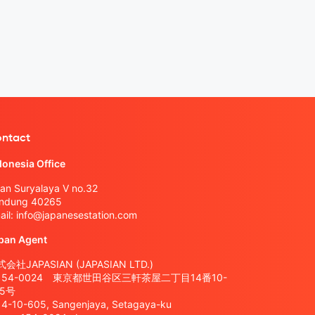
ntact
donesia Office
lan Suryalaya V no.32
ndung 40265
ail:
info@japanesestation.com
pan Agent
会社JAPASIAN (JAPASIAN LTD.)
154-0024 東京都世田谷区三軒茶屋二丁目14番10-
05号
14-10-605, Sangenjaya, Setagaya-ku