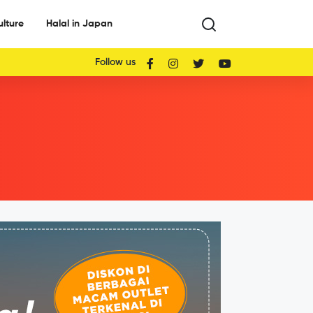
ulture
Halal in Japan
Follow us