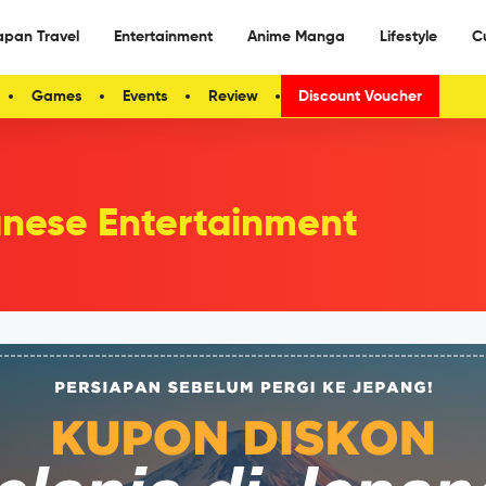
apan Travel
Entertainment
Anime Manga
Lifestyle
C
Games
Events
Review
Discount Voucher
nese Entertainment