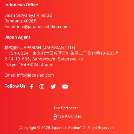
Indonesia Office
Jalan Suryalaya V no.32
Bandung 40265
Email:
info@japanesestation.com
Japan Agent
株式会社JAPASIAN (JAPASIAN LTD.)
〒154-0024 東京都世田谷区三軒茶屋二丁目14番10-605号
2-14-10-605, Sangenjaya, Setagaya-ku
Tokyo, 154-0024, Japan
Email:
info@japasian.com
Follow Us
Our Partners :
Copyright © 2026 Japanese Station™ All Right Reserved.