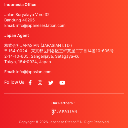
Indonesia Office
Jalan Suryalaya V no.32
Bandung 40265
Email:
info@japanesestation.com
Japan Agent
株式会社JAPASIAN (JAPASIAN LTD.)
〒154-0024 東京都世田谷区三軒茶屋二丁目14番10-605号
2-14-10-605, Sangenjaya, Setagaya-ku
Tokyo, 154-0024, Japan
Email:
info@japasian.com
Follow Us
Our Partners :
Copyright © 2026 Japanese Station™ All Right Reserved.