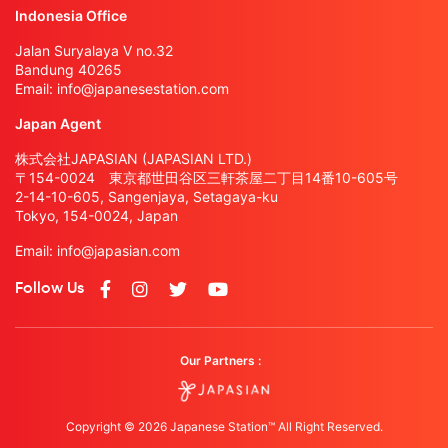
Indonesia Office
Jalan Suryalaya V no.32
Bandung 40265
Email:
info@japanesestation.com
Japan Agent
株式会社JAPASIAN (JAPASIAN LTD.)
〒154-0024 東京都世田谷区三軒茶屋二丁目14番10-605号
2-14-10-605, Sangenjaya, Setagaya-ku
Tokyo, 154-0024, Japan
Email:
info@japasian.com
Follow Us
Our Partners :
Copyright © 2026 Japanese Station™ All Right Reserved.