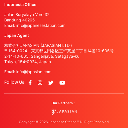
Indonesia Office
Jalan Suryalaya V no.32
Bandung 40265
Email:
info@japanesestation.com
Japan Agent
株式会社JAPASIAN (JAPASIAN LTD.)
〒154-0024 東京都世田谷区三軒茶屋二丁目14番10-605号
2-14-10-605, Sangenjaya, Setagaya-ku
Tokyo, 154-0024, Japan
Email:
info@japasian.com
Follow Us
Our Partners :
Copyright © 2026 Japanese Station™ All Right Reserved.