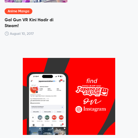
Anime Manga
Gal Gun VR Kini Hadir di
Steam!
August 10, 2017