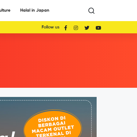
ulture
Halal in Japan
Follow us