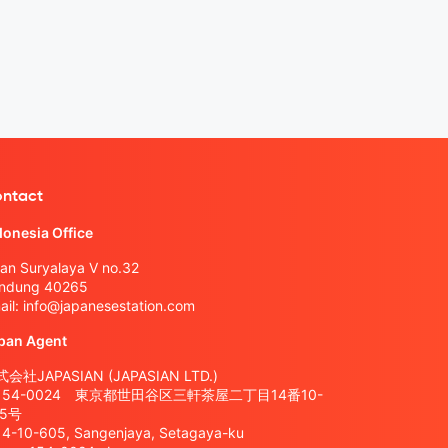
ntact
donesia Office
lan Suryalaya V no.32
ndung 40265
ail:
info@japanesestation.com
pan Agent
会社JAPASIAN (JAPASIAN LTD.)
154-0024 東京都世田谷区三軒茶屋二丁目14番10-
05号
14-10-605, Sangenjaya, Setagaya-ku