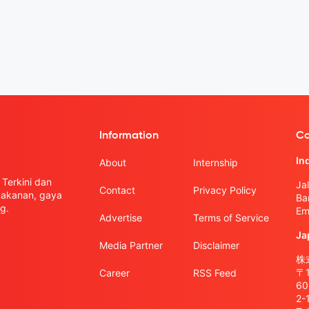
Information
Co
In
About
Internship
Terkini dan
Ja
Contact
Privacy Policy
 makanan, gaya
Ba
g.
Em
Advertise
Terms of Service
Ja
Media Partner
Disclaimer
株式
〒
Career
RSS Feed
6
2-