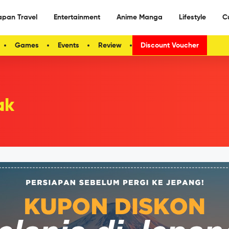
apan Travel
Entertainment
Anime Manga
Lifestyle
C
Games
Events
Review
Discount Voucher
ak