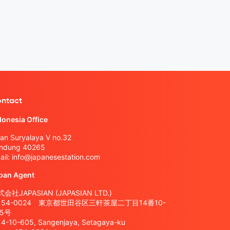
ntact
donesia Office
lan Suryalaya V no.32
ndung 40265
ail:
info@japanesestation.com
pan Agent
会社JAPASIAN (JAPASIAN LTD.)
154-0024 東京都世田谷区三軒茶屋二丁目14番10-
05号
14-10-605, Sangenjaya, Setagaya-ku