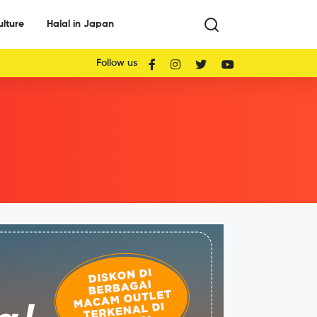
ulture
Halal in Japan
Follow us