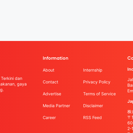
Information
Co
In
About
Internship
Terkini dan
Ja
Contact
Privacy Policy
 makanan, gaya
Ba
g.
Em
Advertise
Terms of Service
Ja
Media Partner
Disclaimer
株式
〒
Career
RSS Feed
6
2-