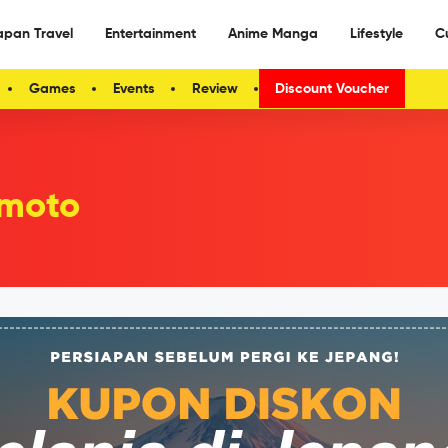
apan Travel
Entertainment
Anime Manga
Lifestyle
C
Games
Events
Review
Discount Voucher
moto