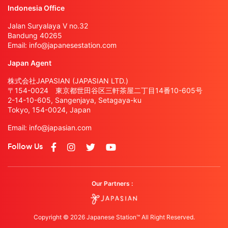
Indonesia Office
Jalan Suryalaya V no.32
Bandung 40265
Email:
info@japanesestation.com
Japan Agent
株式会社JAPASIAN (JAPASIAN LTD.)
〒154-0024 東京都世田谷区三軒茶屋二丁目14番10-605号
2-14-10-605, Sangenjaya, Setagaya-ku
Tokyo, 154-0024, Japan
Email:
info@japasian.com
Follow Us
Our Partners :
Copyright © 2026 Japanese Station™ All Right Reserved.