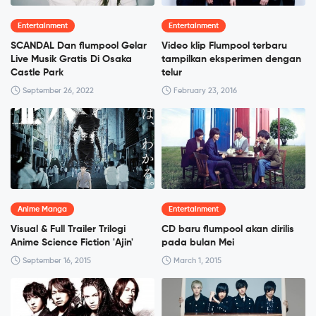
Entertainment
Entertainment
SCANDAL Dan flumpool Gelar
Video klip Flumpool terbaru
Live Musik Gratis Di Osaka
tampilkan eksperimen dengan
Castle Park
telur
September 26, 2022
February 23, 2016
Anime Manga
Entertainment
Visual & Full Trailer Trilogi
CD baru flumpool akan dirilis
Anime Science Fiction 'Ajin'
pada bulan Mei
September 16, 2015
March 1, 2015