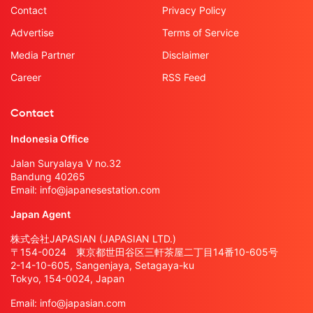
Contact
Privacy Policy
Advertise
Terms of Service
Media Partner
Disclaimer
Career
RSS Feed
Contact
Indonesia Office
Jalan Suryalaya V no.32
Bandung 40265
Email:
info@japanesestation.com
Japan Agent
株式会社JAPASIAN (JAPASIAN LTD.)
〒154-0024 東京都世田谷区三軒茶屋二丁目14番10-605号
2-14-10-605, Sangenjaya, Setagaya-ku
Tokyo, 154-0024, Japan
Email:
info@japasian.com