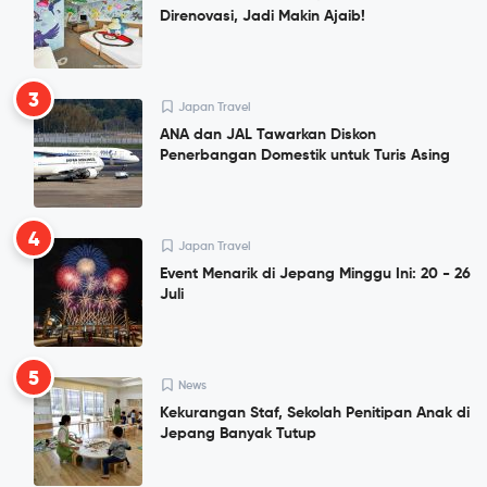
Direnovasi, Jadi Makin Ajaib!
3
Japan Travel
ANA dan JAL Tawarkan Diskon
Penerbangan Domestik untuk Turis Asing
4
Japan Travel
Event Menarik di Jepang Minggu Ini: 20 - 26
Juli
5
News
Kekurangan Staf, Sekolah Penitipan Anak di
Jepang Banyak Tutup