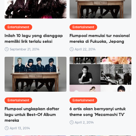
Entertainment
Entertainment
Inilah 10 lagu yang dianggap
Flumpool memulai tur nasional
memiliki lirik terlalu seksi
mereka di Fukuoka, Jepang
September 21, 2014
April 22, 2014
Entertainment
Entertainment
Flumpool ungkapkan daftar
6 artis akan bernyanyi untuk
lagu untuk Best-Of Album
theme song 'Mezamashi TV'
mereka
April 2, 2014
April 13, 2014