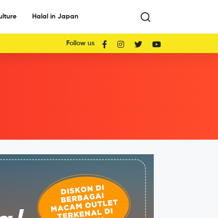
ulture
Halal in Japan
Follow us