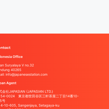
ntact
donesia Office
lan Suryalaya V no.32
ndung 40265
ail:
info@japanesestation.com
pan Agent
会社JAPASIAN (JAPASIAN LTD.)
154-0024 東京都世田谷区三軒茶屋二丁目14番10-
05号
14-10-605, Sangenjaya, Setagaya-ku