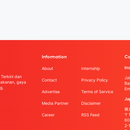
Information
Co
In
About
Internship
Terkini dan
Ja
Contact
Privacy Policy
 makanan, gaya
Ba
g.
Em
Advertise
Terms of Service
Ja
Media Partner
Disclaimer
株式
〒
Career
RSS Feed
6
2-