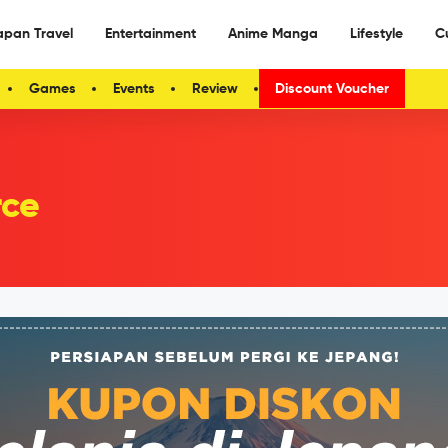
apan Travel
Entertainment
Anime Manga
Lifestyle
C
Games
Events
Review
Discount Voucher
rce