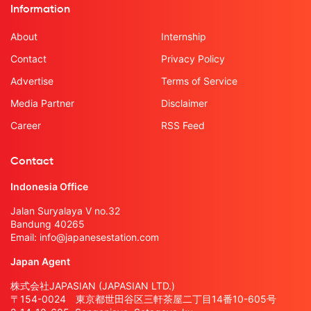
Information
About
Internship
Contact
Privacy Policy
Advertise
Terms of Service
Media Partner
Disclaimer
Career
RSS Feed
Contact
Indonesia Office
Jalan Suryalaya V no.32
Bandung 40265
Email:
info@japanesestation.com
Japan Agent
株式会社JAPASIAN (JAPASIAN LTD.)
〒154-0024 東京都世田谷区三軒茶屋二丁目14番10-605号