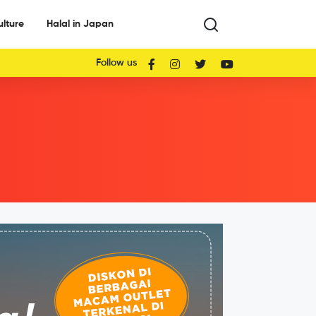
ulture
Halal in Japan
Follow us