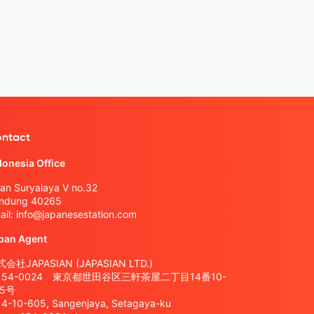
ntact
donesia Office
lan Suryalaya V no.32
ndung 40265
ail:
info@japanesestation.com
pan Agent
会社JAPASIAN (JAPASIAN LTD.)
154-0024 東京都世田谷区三軒茶屋二丁目14番10-
05号
14-10-605, Sangenjaya, Setagaya-ku