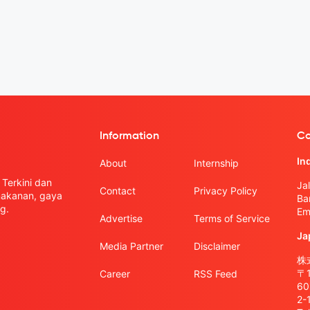
Information
Co
In
About
Internship
Terkini dan
Ja
Contact
Privacy Policy
 makanan, gaya
Ba
g.
Em
Advertise
Terms of Service
Ja
Media Partner
Disclaimer
株式
〒
Career
RSS Feed
6
2-