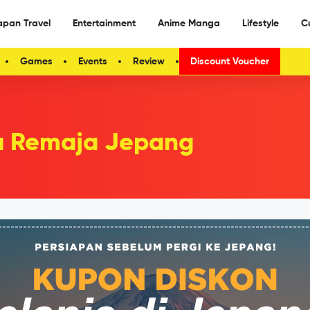
apan Travel
Entertainment
Anime Manga
Lifestyle
C
Games
Events
Review
Discount Voucher
a Remaja Jepang