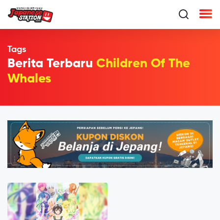
Tags
Berita Terbaru
Children Of The
Whales