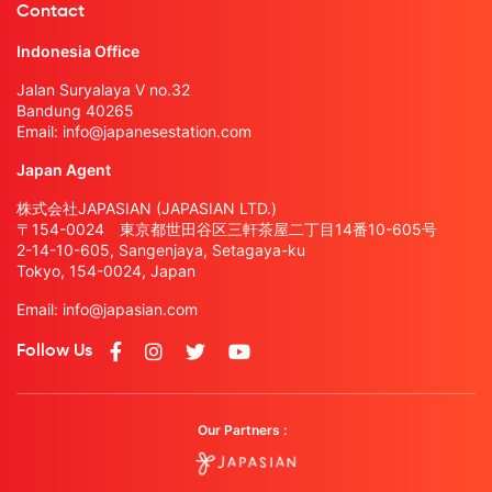
Contact
Indonesia Office
Jalan Suryalaya V no.32
Bandung 40265
Email:
info@japanesestation.com
Japan Agent
株式会社JAPASIAN (JAPASIAN LTD.)
〒154-0024 東京都世田谷区三軒茶屋二丁目14番10-605号
2-14-10-605, Sangenjaya, Setagaya-ku
Tokyo, 154-0024, Japan
Email:
info@japasian.com
Follow Us
Our Partners :