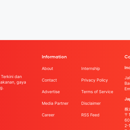
Information
Co
In
About
Internship
Terkini dan
Ja
Contact
Privacy Policy
 makanan, gaya
Ba
g.
Em
Advertise
Terms of Service
Ja
Media Partner
Disclaimer
株式
〒
Career
RSS Feed
6
2-