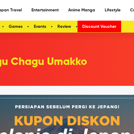
apan Travel
Entertainment
Anime Manga
Lifestyle
C
Games
Events
Review
Discount Voucher
u Chagu Umakko