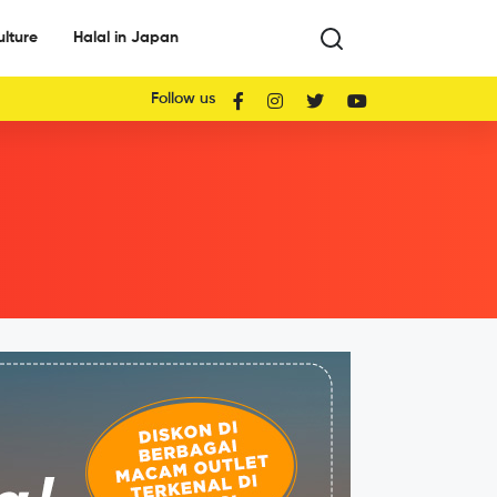
ulture
Halal in Japan
Follow us