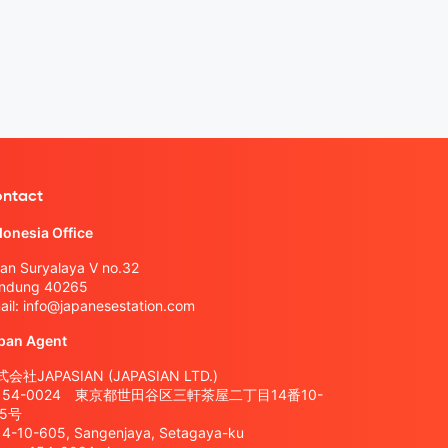
ntact
donesia Office
lan Suryalaya V no.32
ndung 40265
ail:
info@japanesestation.com
pan Agent
会社JAPASIAN (JAPASIAN LTD.)
154-0024 東京都世田谷区三軒茶屋二丁目14番10-
05号
14-10-605, Sangenjaya, Setagaya-ku