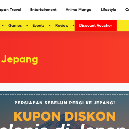
apan Travel
Entertainment
Anime Manga
Lifestyle
C
Games
Events
Review
Discount Voucher
a Jepang