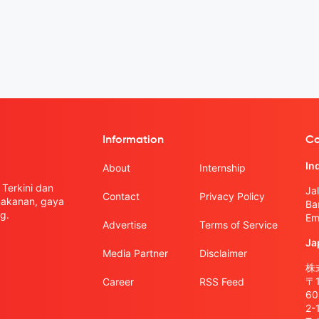
Information
Co
In
About
Internship
Terkini dan
Ja
Contact
Privacy Policy
 makanan, gaya
Ba
g.
Em
Advertise
Terms of Service
Ja
Media Partner
Disclaimer
株式
〒
Career
RSS Feed
6
2-