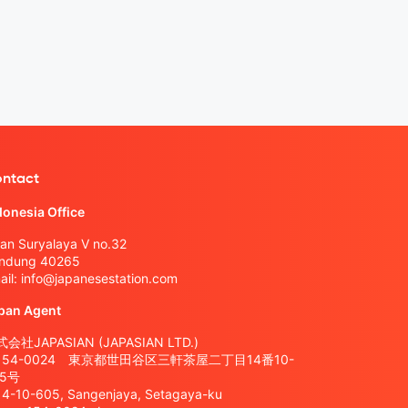
ntact
donesia Office
lan Suryalaya V no.32
ndung 40265
ail:
info@japanesestation.com
pan Agent
会社JAPASIAN (JAPASIAN LTD.)
154-0024 東京都世田谷区三軒茶屋二丁目14番10-
05号
14-10-605, Sangenjaya, Setagaya-ku