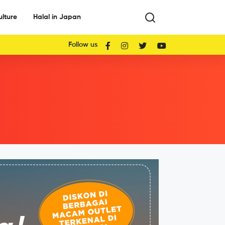
ulture
Halal in Japan
Follow us