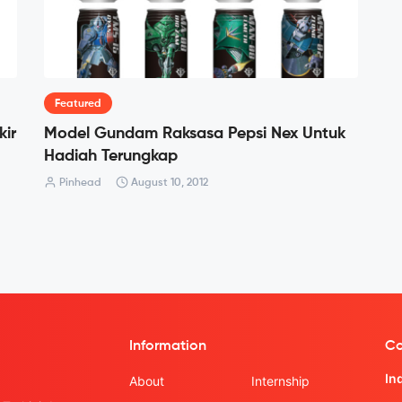
Featured
kir
Model Gundam Raksasa Pepsi Nex Untuk
Hadiah Terungkap
Pinhead
August 10, 2012
Information
Co
In
About
Internship