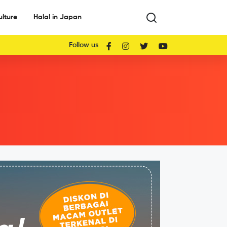
ulture
Halal in Japan
Follow us