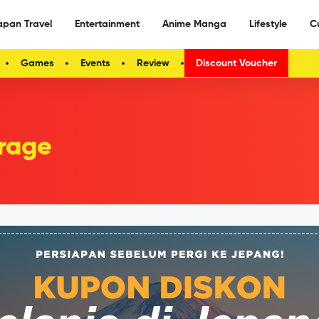
apan Travel
Entertainment
Anime Manga
Lifestyle
C
Games
Events
Review
Discount Voucher
rage