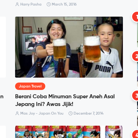
Harry Pasha
March 15, 2016
Japan Travel
an
Berani Coba Minuman Super Aneh Asal
Jepang Ini? Awas Jijik!
Mas Joy - Japan On You
December 7, 2014