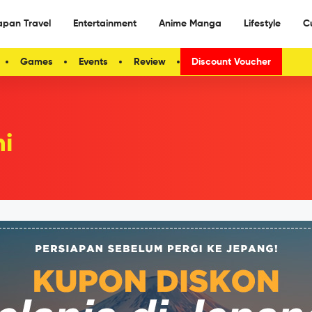
apan Travel
Entertainment
Anime Manga
Lifestyle
C
Games
Events
Review
Discount Voucher
i