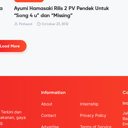
ya
Ayumi Hamasaki Rilis 2 PV Pendek Untuk
“Song 4 u” dan “Missing”
Pinhead
October 23, 2012
Load More
Information
Co
In
About
Internship
Terkini dan
Ja
Contact
Privacy Policy
 makanan, gaya
Ba
g.
Em
Advertise
Terms of Service