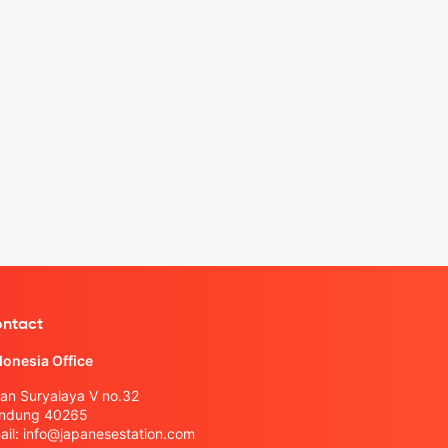
ntact
donesia Office
lan Suryalaya V no.32
ndung 40265
ail:
info@japanesestation.com