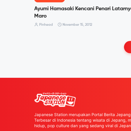
Ayumi Hamasaki Kencani Penari Latarn
Maro
Pinhead
November 15, 2012
Japanese Station merupakan Portal Berita Jepang 
Terbesar di Indonesia tentang wisata di Jepang,
hidup, pop culture dan yang sedang viral di Jepan