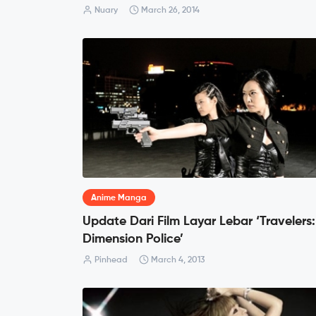
Nuary
March 26, 2014
Anime Manga
Update Dari Film Layar Lebar ‘Travelers:
Dimension Police’
Pinhead
March 4, 2013