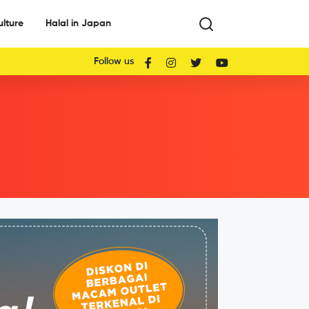
ulture
Halal in Japan
Follow us