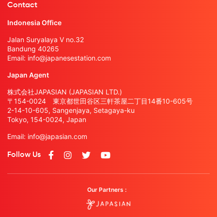
Contact
Indonesia Office
Jalan Suryalaya V no.32
Bandung 40265
Email:
info@japanesestation.com
Japan Agent
株式会社JAPASIAN (JAPASIAN LTD.)
〒154-0024 東京都世田谷区三軒茶屋二丁目14番10-605号
2-14-10-605, Sangenjaya, Setagaya-ku
Tokyo, 154-0024, Japan
Email:
info@japasian.com
Follow Us
Our Partners :