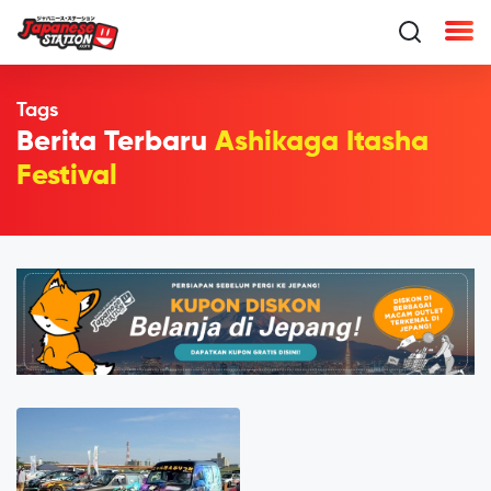
Tags
Berita Terbaru
Ashikaga Itasha
Festival