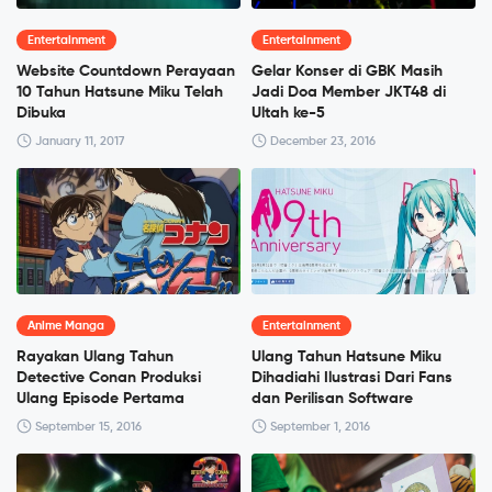
Entertainment
Entertainment
Website Countdown Perayaan
Gelar Konser di GBK Masih
10 Tahun Hatsune Miku Telah
Jadi Doa Member JKT48 di
Dibuka
Ultah ke-5
January 11, 2017
December 23, 2016
Anime Manga
Entertainment
Rayakan Ulang Tahun
Ulang Tahun Hatsune Miku
Detective Conan Produksi
Dihadiahi Ilustrasi Dari Fans
Ulang Episode Pertama
dan Perilisan Software
September 15, 2016
September 1, 2016