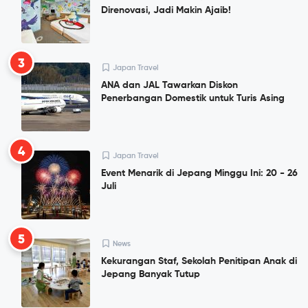
Direnovasi, Jadi Makin Ajaib!
3
Japan Travel
ANA dan JAL Tawarkan Diskon
Penerbangan Domestik untuk Turis Asing
4
Japan Travel
Event Menarik di Jepang Minggu Ini: 20 - 26
Juli
5
News
Kekurangan Staf, Sekolah Penitipan Anak di
Jepang Banyak Tutup