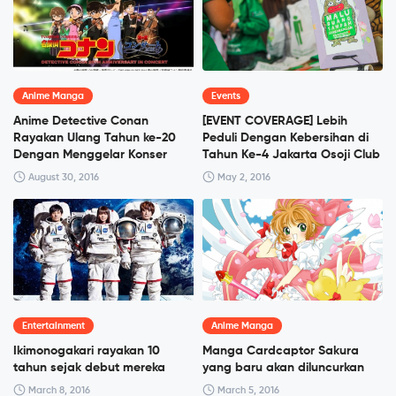
Anime Manga
Events
Anime Detective Conan
[EVENT COVERAGE] Lebih
Rayakan Ulang Tahun ke-20
Peduli Dengan Kebersihan di
Dengan Menggelar Konser
Tahun Ke-4 Jakarta Osoji Club
August 30, 2016
May 2, 2016
Entertainment
Anime Manga
Ikimonogakari rayakan 10
Manga Cardcaptor Sakura
tahun sejak debut mereka
yang baru akan diluncurkan
March 8, 2016
March 5, 2016