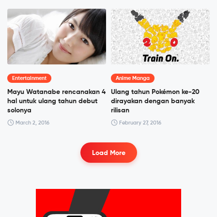
Entertainment
Anime Manga
Mayu Watanabe rencanakan 4
Ulang tahun Pokémon ke-20
hal untuk ulang tahun debut
dirayakan dengan banyak
solonya
rilisan
March 2, 2016
February 27, 2016
Load More