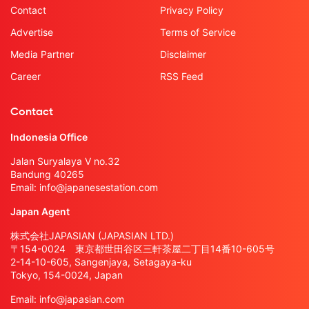
Contact
Privacy Policy
Advertise
Terms of Service
Media Partner
Disclaimer
Career
RSS Feed
Contact
Indonesia Office
Jalan Suryalaya V no.32
Bandung 40265
Email:
info@japanesestation.com
Japan Agent
株式会社JAPASIAN (JAPASIAN LTD.)
〒154-0024 東京都世田谷区三軒茶屋二丁目14番10-605号
2-14-10-605, Sangenjaya, Setagaya-ku
Tokyo, 154-0024, Japan
Email:
info@japasian.com