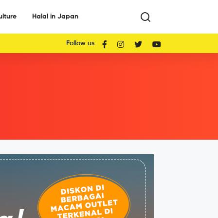
ulture
Halal in Japan
Follow us