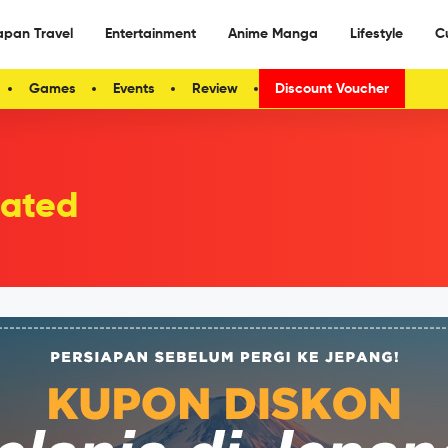
apan Travel
Entertainment
Anime Manga
Lifestyle
C
Games
Events
Review
Discount Voucher
ated