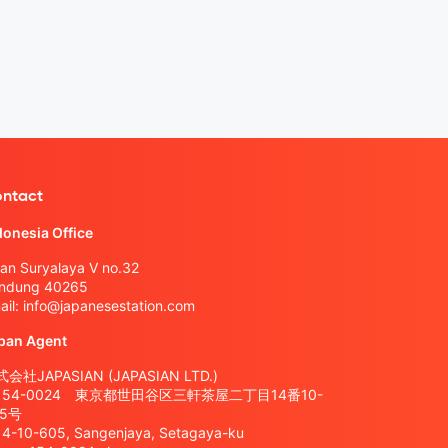
ntact
donesia Office
lan Suryalaya V no.32
ndung 40265
ail:
info@japanesestation.com
pan Agent
会社JAPASIAN (JAPASIAN LTD.)
154-0024 東京都世田谷区三軒茶屋二丁目14番10-
05号
14-10-605, Sangenjaya, Setagaya-ku