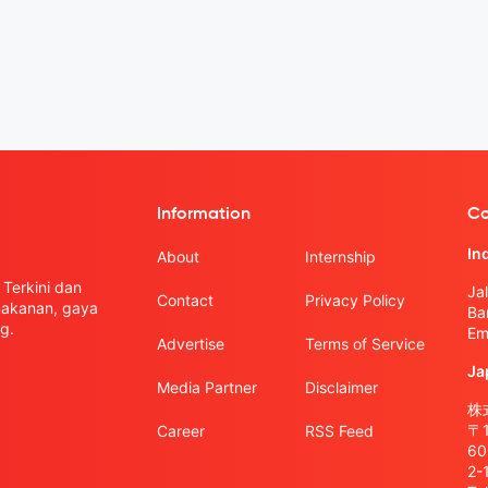
Information
Co
In
About
Internship
Terkini dan
Ja
Contact
Privacy Policy
 makanan, gaya
Ba
g.
Em
Advertise
Terms of Service
Ja
Media Partner
Disclaimer
株式
〒
Career
RSS Feed
6
2-