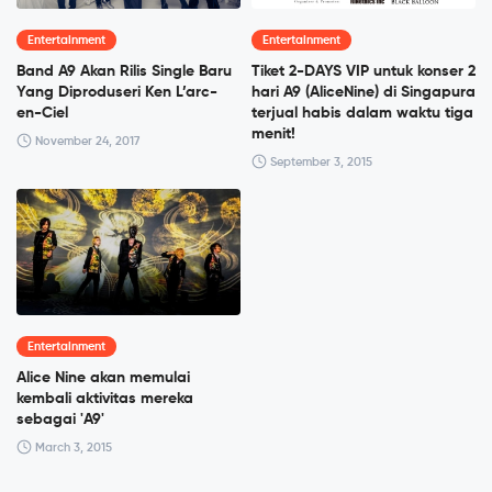
Entertainment
Entertainment
Band A9 Akan Rilis Single Baru
Tiket 2-DAYS VIP untuk konser 2
Yang Diproduseri Ken L’arc-
hari A9 (AliceNine) di Singapura
en-Ciel
terjual habis dalam waktu tiga
menit!
November 24, 2017
September 3, 2015
Entertainment
Alice Nine akan memulai
kembali aktivitas mereka
sebagai 'A9'
March 3, 2015