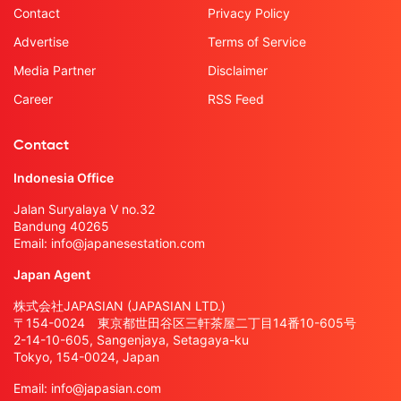
Contact
Privacy Policy
Advertise
Terms of Service
Media Partner
Disclaimer
Career
RSS Feed
Contact
Indonesia Office
Jalan Suryalaya V no.32
Bandung 40265
Email:
info@japanesestation.com
Japan Agent
株式会社JAPASIAN (JAPASIAN LTD.)
〒154-0024 東京都世田谷区三軒茶屋二丁目14番10-605号
2-14-10-605, Sangenjaya, Setagaya-ku
Tokyo, 154-0024, Japan
Email:
info@japasian.com