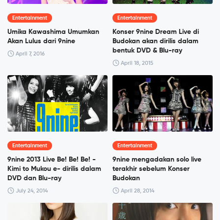
Entertainment
Entertainment
Umika Kawashima Umumkan
Konser 9nine Dream Live di
Akan Lulus dari 9nine
Budokan akan dirilis dalam
bentuk DVD & Blu-ray
April 7, 2016
April 18, 2015
Entertainment
Entertainment
9nine 2013 Live Be! Be! Be! -
9nine mengadakan solo live
Kimi to Mukou e- dirilis dalam
terakhir sebelum Konser
DVD dan Blu-ray
Budokan
July 24, 2014
April 28, 2014