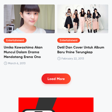
Entertainment
Entertainment
Umika Kawashima Akan
Detil Dan Cover Untuk Album
Muncul Dalam Drama
Baru 9nine Terungkap
Mendatang Erena Ono
February 22, 2013
March 6, 2013
Load More