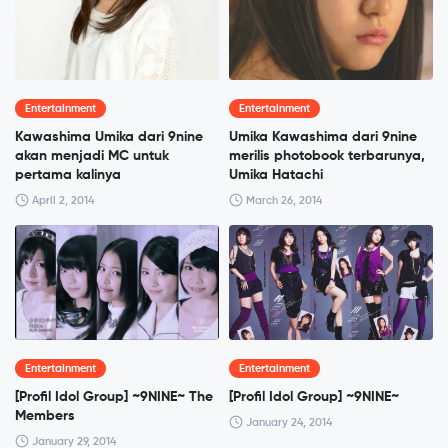
Entertainment
Entertainment
Kawashima Umika dari 9nine
Umika Kawashima dari 9nine
akan menjadi MC untuk
merilis photobook terbarunya,
pertama kalinya
Umika Hatachi
April 2, 2014
March 26, 2014
Entertainment
Entertainment
[Profil Idol Group] ~9NINE~ The
[Profil Idol Group] ~9NINE~
Members
January 24, 2014
January 29, 2014