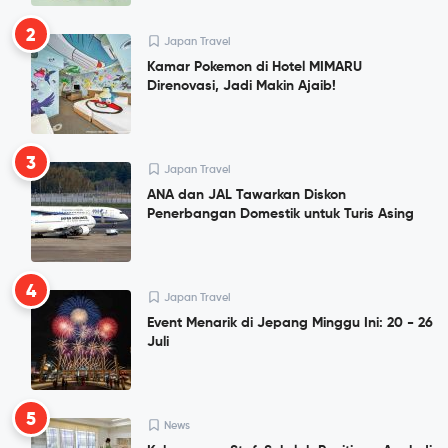
2
Japan Travel
Kamar Pokemon di Hotel MIMARU
Direnovasi, Jadi Makin Ajaib!
3
Japan Travel
ANA dan JAL Tawarkan Diskon
Penerbangan Domestik untuk Turis Asing
4
Japan Travel
Event Menarik di Jepang Minggu Ini: 20 - 26
Juli
5
News