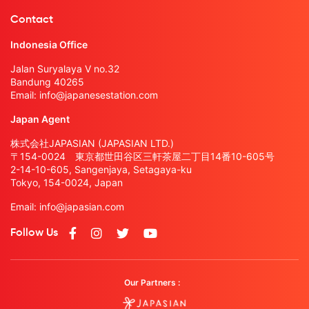
Contact
Indonesia Office
Jalan Suryalaya V no.32
Bandung 40265
Email:
info@japanesestation.com
Japan Agent
株式会社JAPASIAN (JAPASIAN LTD.)
〒154-0024 東京都世田谷区三軒茶屋二丁目14番10-605号
2-14-10-605, Sangenjaya, Setagaya-ku
Tokyo, 154-0024, Japan
Email:
info@japasian.com
Follow Us
Our Partners :