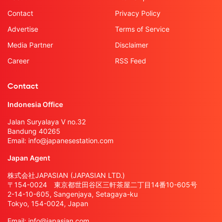
Contact
Privacy Policy
Advertise
Terms of Service
Media Partner
Disclaimer
Career
RSS Feed
Contact
Indonesia Office
Jalan Suryalaya V no.32
Bandung 40265
Email:
info@japanesestation.com
Japan Agent
株式会社JAPASIAN (JAPASIAN LTD.)
〒154-0024 東京都世田谷区三軒茶屋二丁目14番10-605号
2-14-10-605, Sangenjaya, Setagaya-ku
Tokyo, 154-0024, Japan
Email:
info@japasian.com