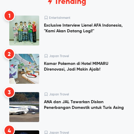
Trending
1
Entertainment
Exclusive Interview Lienel AFA Indonesia,
"Kami Akan Datang Lagi!"
2
Japan Travel
Kamar Pokemon di Hotel MIMARU
Direnovasi, Jadi Makin Ajaib!
3
Japan Travel
ANA dan JAL Tawarkan Diskon
Penerbangan Domestik untuk Turis Asing
4
Japan Travel