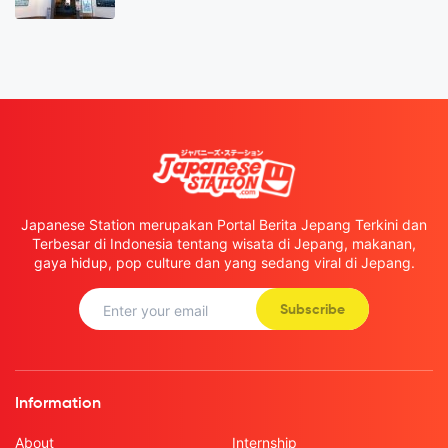
Japanese Station merupakan Portal Berita Jepang Terkini dan
Terbesar di Indonesia tentang wisata di Jepang, makanan,
gaya hidup, pop culture dan yang sedang viral di Jepang.
Subscribe
Information
About
Internship