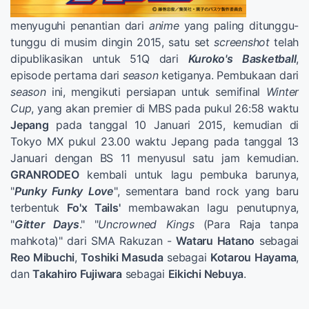
menyuguhi penantian dari
anime
yang paling ditunggu-
tunggu di musim dingin 2015, satu set
screenshot
telah
dipublikasikan untuk 51Q dari
Kuroko's Basketball
,
episode pertama dari
season
ketiganya. Pembukaan dari
season
ini, mengikuti persiapan untuk semifinal
Winter
Cup
, yang akan premier di MBS pada pukul 26:58 waktu
Jepang
pada tanggal 10 Januari 2015, kemudian di
Tokyo MX pukul 23.00 waktu Jepang pada tanggal 13
Januari dengan BS 11 menyusul satu jam kemudian.
GRANRODEO
kembali untuk lagu pembuka barunya,
"
Punky Funky Love
", sementara band rock yang baru
terbentuk
Fo'x Tails'
membawakan lagu penutupnya,
"
Gitter Days
." "
Uncrowned Kings
(Para Raja tanpa
mahkota)" dari SMA Rakuzan -
Wataru Hatano
sebagai
Reo Mibuchi
,
Toshiki Masuda
sebagai
Kotarou Hayama
,
dan
Takahiro Fujiwara
sebagai
Eikichi Nebuya
.