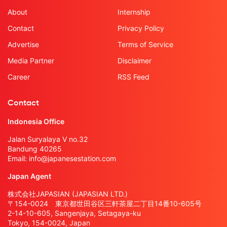
About
Internship
Contact
Privacy Policy
Advertise
Terms of Service
Media Partner
Disclaimer
Career
RSS Feed
Contact
Indonesia Office
Jalan Suryalaya V no.32
Bandung 40265
Email:
info@japanesestation.com
Japan Agent
株式会社JAPASIAN (JAPASIAN LTD.)
〒154-0024 東京都世田谷区三軒茶屋二丁目14番10-605号
2-14-10-605, Sangenjaya, Setagaya-ku
Tokyo, 154-0024, Japan