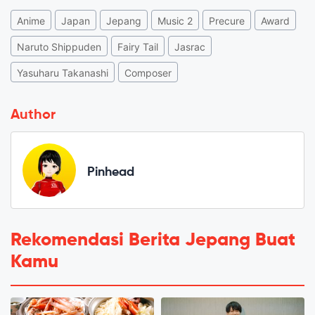
Anime
Japan
Jepang
Music 2
Precure
Award
Naruto Shippuden
Fairy Tail
Jasrac
Yasuharu Takanashi
Composer
Author
Pinhead
Rekomendasi Berita Jepang Buat
Kamu