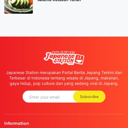
Selama Ratusan Tahun
Japanese Station merupakan Portal Berita Jepang Terkini dan
Terbesar di Indonesia tentang wisata di Jepang, makanan,
gaya hidup, pop culture dan yang sedang viral di Jepang.
Subscribe
Information