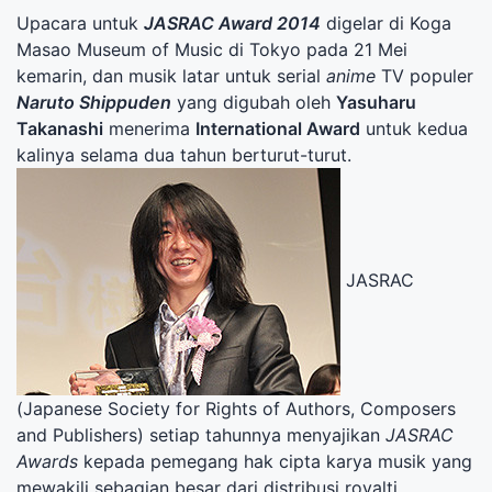
Upacara untuk
JASRAC Award 2014
digelar di Koga
Masao Museum of Music di Tokyo pada 21 Mei
kemarin, dan musik latar untuk serial
anime
TV populer
Naruto Shippuden
yang digubah oleh
Yasuharu
Takanashi
menerima
International Award
untuk kedua
kalinya selama dua tahun berturut-turut.
JASRAC
(Japanese Society for Rights of Authors, Composers
and Publishers) setiap tahunnya menyajikan
JASRAC
Awards
kepada pemegang hak cipta karya musik yang
mewakili sebagian besar dari distribusi royalti .