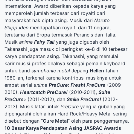
International Award diberikan kepada karya yang
memperoleh jumlah terbesar dari royalti dari
masyarakat hak cipta asing. Musik dari
Naruto
Shippuden
mendapatkan royalti dari 11 negara,
terutama dari Eropa termasuk Perancis dan Italia.
Musik
anime
Fairy Tail
yang juga digubah oleh
Takanashi juga masuk di peringkat ke-8 di 10 terbesar
karya pendapatan asing. Takanashi, yang memulai
karir musisi profesionalnya sebagai pemain keyboard
untuk band
symphonic metal
Jepang
Hellen
tahun
1980-an, terkenal karena kontribusi musiknya untuk
empat serial
anime
PreCure
:
Fresh! PreCure
(2009-
2010),
Heartcatch PreCure!
(2010-2011),
Suite
PreCure♪
(2011-2012), dan
Smile PreCure!
(2012-
2013). Musik latar untuk
PreCure
yang ia gubah yang
dipengaruhi oleh aliran Hard Rock/Heavy Metal sering
disebut dengan “
Cure Metal
” oleh para penggemarnya.
10 Besar Karya Pendapatan Asing JASRAC Awards